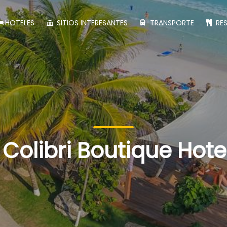
HOTELES
SITIOS INTERESANTES
TRANSPORTE
RE
Colibri Boutique Hote